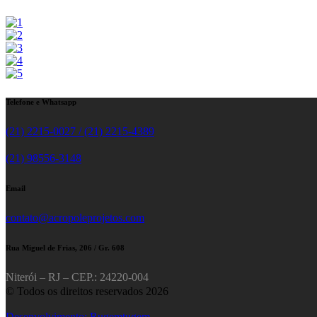
Telefone e Whatsapp
(21) 2215-0027 / (21) 2215-4389
(21) 98556-3148
Email
contato@acropoleprojetos.com
Rua Miguel de Frias, 206 / Gr. 608
Niterói – RJ – CEP.: 24220-004
© Todos os direitos reservados 2026
Desenvolvimento: Rugemtugem