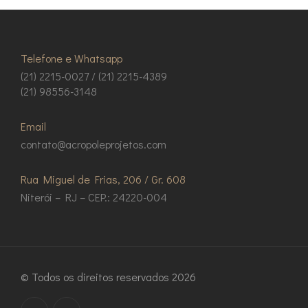
Telefone e Whatsapp
(21) 2215-0027 / (21) 2215-4389
(21) 98556-3148
Email
contato@acropoleprojetos.com
Rua Miguel de Frias, 206 / Gr. 608
Niterói – RJ – CEP.: 24220-004
© Todos os direitos reservados 2026