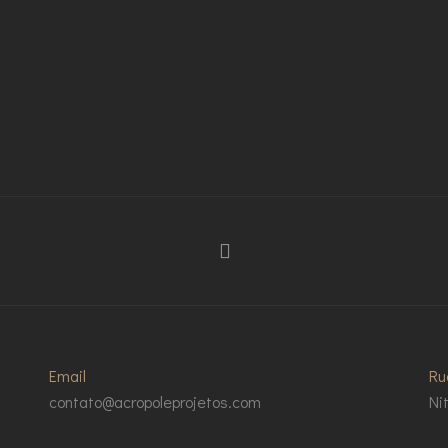
Email
Ru
contato@acropoleprojetos.com
Ni