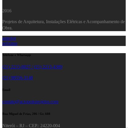
2016
Projetos de Arquitetura, Instalações Elétricas e Acompanhamento de
Obra.
anterior
próximo
Telefone e Whatsapp
(21) 2215-0027 / (21) 2215-4389
(21) 98556-3148
Email
contato@acropoleprojetos.com
Rua Miguel de Frias, 206 / Gr. 608
Niterói – RJ – CEP.: 24220-004