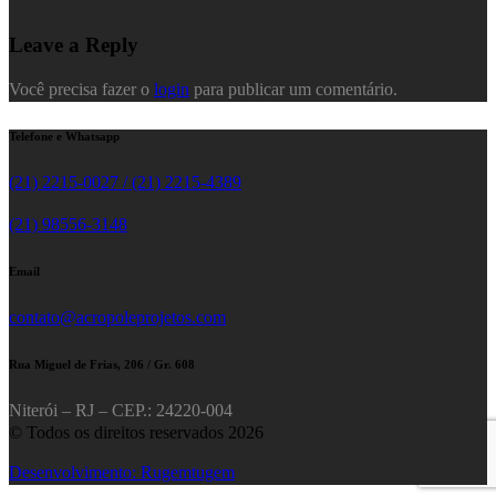
Leave a Reply
Você precisa fazer o
login
para publicar um comentário.
Telefone e Whatsapp
(21) 2215-0027 / (21) 2215-4389
(21) 98556-3148
Email
contato@acropoleprojetos.com
Rua Miguel de Frias, 206 / Gr. 608
Niterói – RJ – CEP.: 24220-004
© Todos os direitos reservados 2026
Desenvolvimento: Rugemtugem