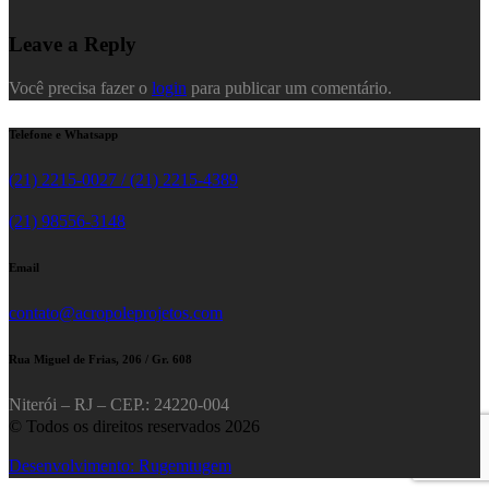
Leave a Reply
Você precisa fazer o
login
para publicar um comentário.
Telefone e Whatsapp
(21) 2215-0027 / (21) 2215-4389
(21) 98556-3148
Email
contato@acropoleprojetos.com
Rua Miguel de Frias, 206 / Gr. 608
Niterói – RJ – CEP.: 24220-004
© Todos os direitos reservados 2026
Desenvolvimento: Rugemtugem