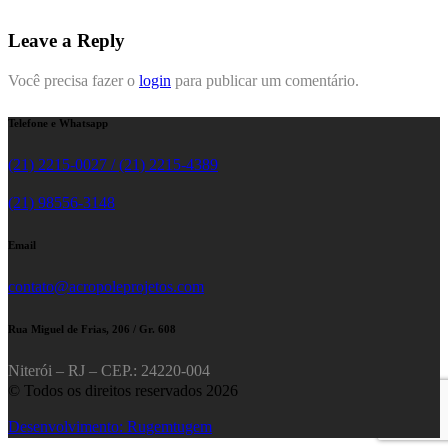
Leave a Reply
Você precisa fazer o
login
para publicar um comentário.
Telefone e Whatsapp
(21) 2215-0027 / (21) 2215-4389
(21) 98556-3148
Email
contato@acropoleprojetos.com
Rua Miguel de Frias, 206 / Gr. 608
Niterói – RJ – CEP.: 24220-004
© Todos os direitos reservados 2026
Desenvolvimento: Rugemtugem