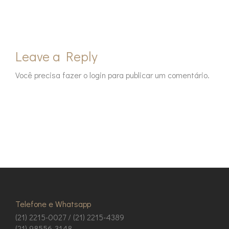
Leave a Reply
Você precisa fazer o
login
para publicar um comentário.
Telefone e Whatsapp
(21) 2215-0027 / (21) 2215-4389
(21) 98556-3148