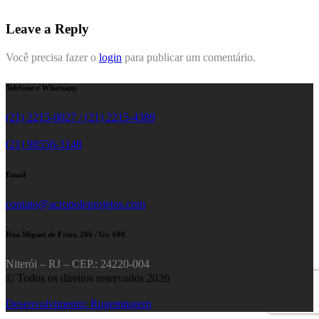
Leave a Reply
Você precisa fazer o
login
para publicar um comentário.
Telefone e Whatsapp
(21) 2215-0027 / (21) 2215-4389
(21) 98556-3148
Email
contato@acropoleprojetos.com
Rua Miguel de Frias, 206 / Gr. 608
Niterói – RJ – CEP.: 24220-004
© Todos os direitos reservados 2026
Desenvolvimento: Rugemtugem