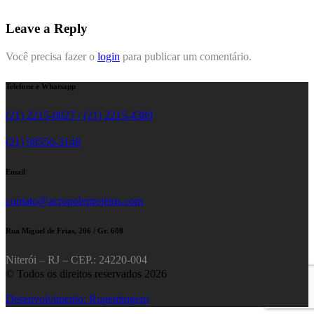
Leave a Reply
Você precisa fazer o
login
para publicar um comentário.
Telefone e Whatsapp
(21) 2215-0027 / (21) 2215-4389
(21) 98556-3148
Email
contato@acropoleprojetos.com
Rua Miguel de Frias, 206 / Gr. 608
Niterói – RJ – CEP.: 24220-004
© Todos os direitos reservados 2026
Desenvolvimento: Rugemtugem