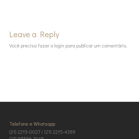
Leave a Reply
Você precisa fazer o
login
para publicar um comentário.
Telefone e Whatsapp
(21) 2215-0027 / (21) 2215-4389
(21) 98556-3148