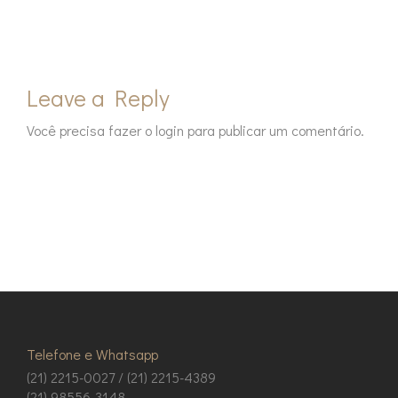
Leave a Reply
Você precisa fazer o
login
para publicar um comentário.
Telefone e Whatsapp
(21) 2215-0027 / (21) 2215-4389
(21) 98556-3148