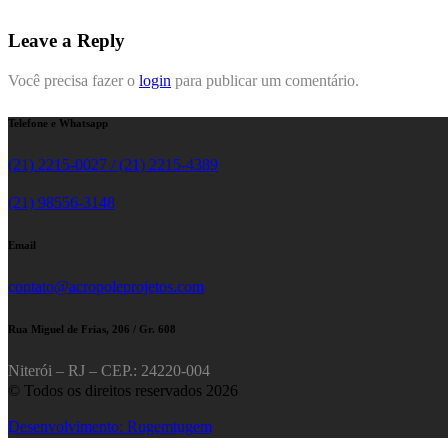
Leave a Reply
Você precisa fazer o
login
para publicar um comentário.
Telefone e Whatsapp
(21) 2215-0027 / (21) 2215-4389
(21) 98556-3148
Email
contato@acropoleprojetos.com
Rua Miguel de Frias, 206 / Gr. 608
Niterói – RJ – CEP.: 24220-004
© Todos os direitos reservados 2026
Desenvolvimento: Rugemtugem