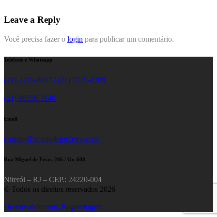
Leave a Reply
Você precisa fazer o
login
para publicar um comentário.
Telefone e Whatsapp
(21) 2215-0027 / (21) 2215-4389
(21) 98556-3148
Email
contato@acropoleprojetos.com
Rua Miguel de Frias, 206 / Gr. 608
Niterói – RJ – CEP.: 24220-004
© Todos os direitos reservados 2026
Desenvolvimento: Rugemtugem