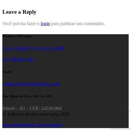
Leave a Reply
Você precisa fazer o
login
para publicar um comentário.
Telefone e Whatsapp
(21) 2215-0027 / (21) 2215-4389
(21) 98556-3148
Email
contato@acropoleprojetos.com
Rua Miguel de Frias, 206 / Gr. 608
Niterói – RJ – CEP.: 24220-004
© Todos os direitos reservados 2026
Desenvolvimento: Rugemtugem