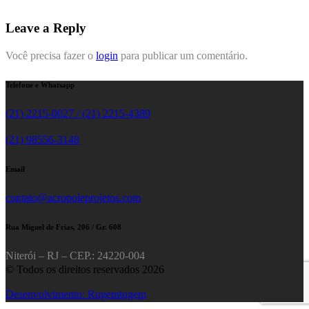
Leave a Reply
Você precisa fazer o
login
para publicar um comentário.
Telefone e Whatsapp
(21) 2215-0027 / (21) 2215-4389
(21) 98556-3148
Email
contato@acropoleprojetos.com
Rua Miguel de Frias, 206 / Gr. 608
Niterói – RJ – CEP.: 24220-004
© Todos os direitos reservados 2026
Desenvolvimento: Rugemtugem