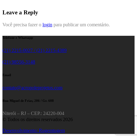
Leave a Reply
Você precisa fazer o
login
para publicar um comentário.
Telefone e Whatsapp
(21) 2215-0027 / (21) 2215-4389
(21) 98556-3148
Email
contato@acropoleprojetos.com
Rua Miguel de Frias, 206 / Gr. 608
Niterói – RJ – CEP.: 24220-004
© Todos os direitos reservados 2026
Desenvolvimento: Rugemtugem