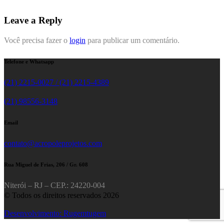
Leave a Reply
Você precisa fazer o
login
para publicar um comentário.
Telefone e Whatsapp
(21) 2215-0027 / (21) 2215-4389
(21) 98556-3148
Email
contato@acropoleprojetos.com
Rua Miguel de Frias, 206 / Gr. 608
Niterói – RJ – CEP.: 24220-004
© Todos os direitos reservados 2026
Desenvolvimento: Rugemtugem