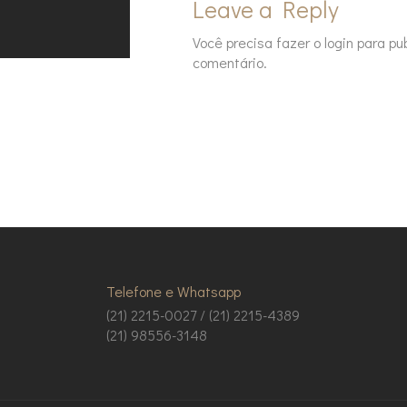
Leave a Reply
Você precisa fazer o
login
para pub
comentário.
Telefone e Whatsapp
(21) 2215-0027 / (21) 2215-4389
(21) 98556-3148