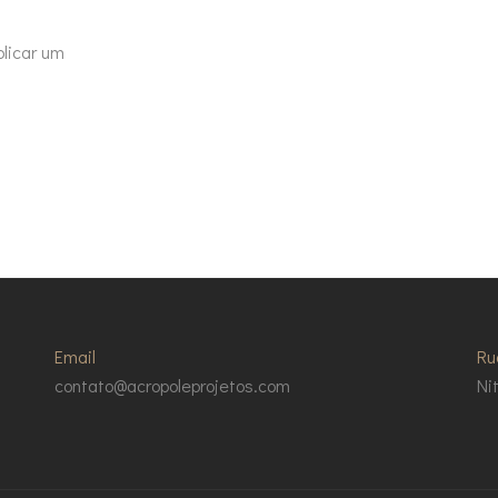
licar um
Email
Ru
contato@acropoleprojetos.com
Ni