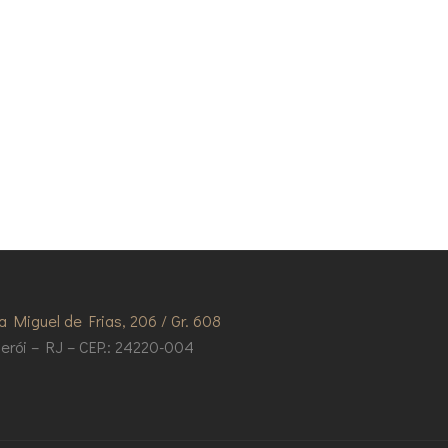
a Miguel de Frias, 206 / Gr. 608
terói – RJ – CEP.: 24220-004