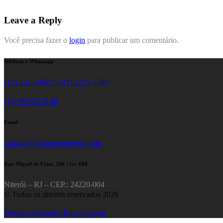
Leave a Reply
Você precisa fazer o
login
para publicar um comentário.
Telefone e Whatsapp
(21) 2215-0027 / (21) 2215-4389
(21) 98556-3148
Email
contato@acropoleprojetos.com
Rua Miguel de Frias, 206 / Gr. 608
Niterói – RJ – CEP.: 24220-004
© Todos os direitos reservados 2026
Desenvolvimento: Rugemtugem