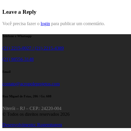
Leave a Reply
Você precisa fazer o
login
para publicar um comentário.
Telefone e Whatsapp
(21) 2215-0027 / (21) 2215-4389
(21) 98556-3148
Email
contato@acropoleprojetos.com
Rua Miguel de Frias, 206 / Gr. 608
Niterói – RJ – CEP.: 24220-004
© Todos os direitos reservados 2026
Desenvolvimento: Rugemtugem