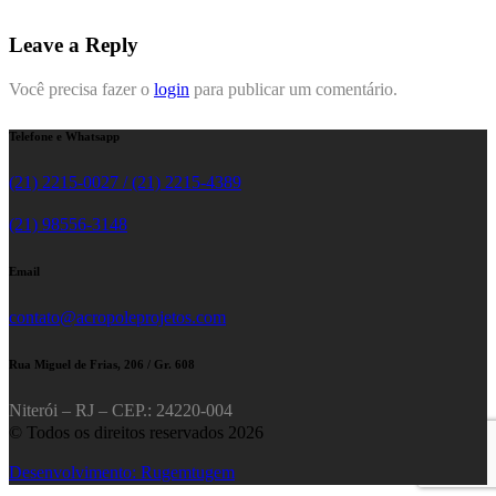
Leave a Reply
Você precisa fazer o
login
para publicar um comentário.
Telefone e Whatsapp
(21) 2215-0027 / (21) 2215-4389
(21) 98556-3148
Email
contato@acropoleprojetos.com
Rua Miguel de Frias, 206 / Gr. 608
Niterói – RJ – CEP.: 24220-004
© Todos os direitos reservados 2026
Desenvolvimento: Rugemtugem