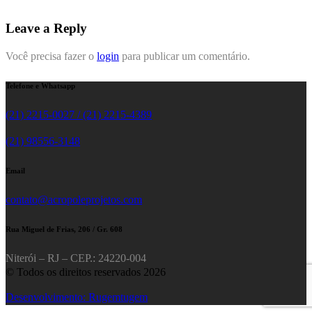
Leave a Reply
Você precisa fazer o
login
para publicar um comentário.
Telefone e Whatsapp
(21) 2215-0027 / (21) 2215-4389
(21) 98556-3148
Email
contato@acropoleprojetos.com
Rua Miguel de Frias, 206 / Gr. 608
Niterói – RJ – CEP.: 24220-004
© Todos os direitos reservados 2026
Desenvolvimento: Rugemtugem