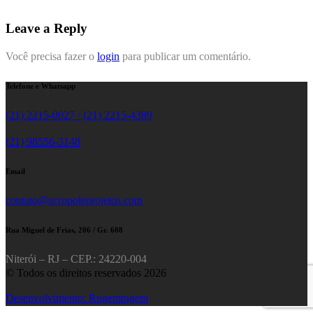
Leave a Reply
Você precisa fazer o
login
para publicar um comentário.
Telefone e Whatsapp
(21) 2215-0027 / (21) 2215-4389
(21) 98556-3148
Email
contato@acropoleprojetos.com
Rua Miguel de Frias, 206 / Gr. 608
Niterói – RJ – CEP.: 24220-004
© Todos os direitos reservados 2026
Desenvolvimento: Rugemtugem