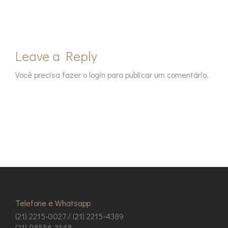
Leave a Reply
Você precisa fazer o
login
para publicar um comentário.
Telefone e Whatsapp
(21) 2215-0027 / (21) 2215-4389
(21) 98556-3148