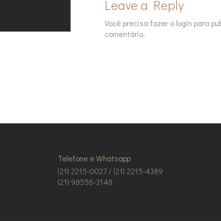
Leave a Reply
Você precisa fazer o
login
para pub
comentário.
Telefone e Whatsapp
(21) 2215-0027 / (21) 2215-4389
(21) 98556-3148