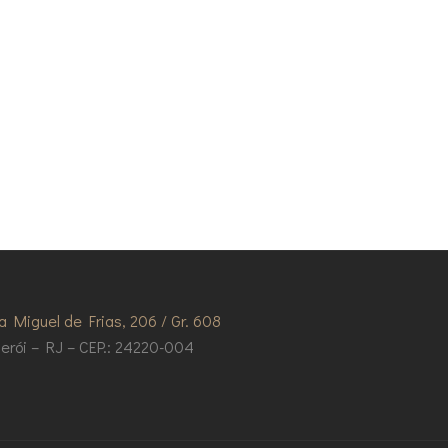
a Miguel de Frias, 206 / Gr. 608
terói – RJ – CEP.: 24220-004