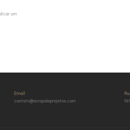
licar um
Email
Ru
contato@acropoleprojetos.com
Ni