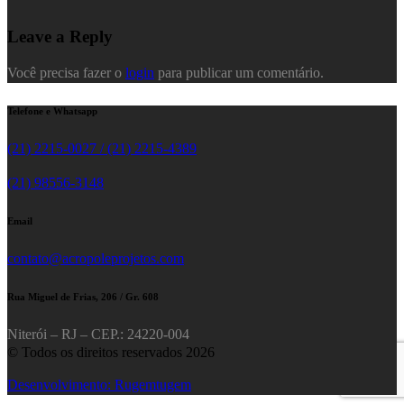
Leave a Reply
Você precisa fazer o
login
para publicar um comentário.
Telefone e Whatsapp
(21) 2215-0027 / (21) 2215-4389
(21) 98556-3148
Email
contato@acropoleprojetos.com
Rua Miguel de Frias, 206 / Gr. 608
Niterói – RJ – CEP.: 24220-004
© Todos os direitos reservados 2026
Desenvolvimento: Rugemtugem